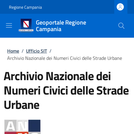
Salta al contenuto principale
Skip to footer content
Regione Campania
Geoportale Regione
Campania
Briciole di pane
Home
/
Ufficio SIT
/
Archivio Nazionale dei Numeri Civici delle Strade Urbane
Archivio Nazionale dei
Numeri Civici delle Strade
Urbane