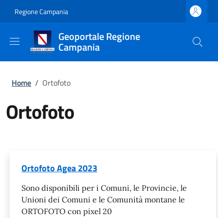
Salta al contenuto principale
Skip to footer content
Regione Campania
Geoportale Regione
Campania
Briciole di pane
Home
/
Ortofoto
Ortofoto
Ortofoto Agea 2023
Sono disponibili per i Comuni, le Provincie, le
Unioni dei Comuni e le Comunità montane le
ORTOFOTO con pixel 20