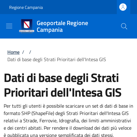
Salta al contenuto principale
Skip to footer content
Regione Campania
Geoportale Regione
Campania
Briciole di pane
Home
/
/
Dati di base degli Strati Prioritari dell'Intesa GIS
Dati di base degli Strati
Prioritari dell'Intesa GIS
Per tutti gli utenti è possibile scaricare un set di dati di base in
formato SHP (ShapeFile) degli Strati Prioritari dell'Intesa GIS
relativi a Strade, Ferrovie, Idrografia, dei limiti amministrativi
e dei centri abitati. Per rendere il download dei dati più veloce
è pubblicata una versione semplificata dei dati stessi.