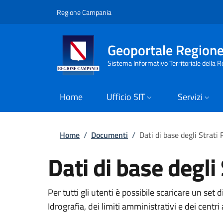
Salta al contenuto principale
Skip to footer content
Regione Campania
Geoportale Region
Sistema Informativo Territoriale della
Home
Ufficio SIT
Servizi
Briciole di pane
Home
/
Documenti
/
Dati di base degli Strati P
Dati di base degli 
Per tutti gli utenti è possibile scaricare un set 
Idrografia, dei limiti amministrativi e dei centr